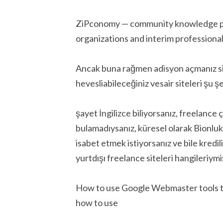
ZiPconomy — community knowledge plat
organizations and interim professiona
Ancak buna rağmen adisyon açmanız sizin
hevesliabileceğiniz vesair siteleri şu şek
şayet İngilizce biliyorsanız, freelance 
bulamadıysanız, küresel olarak Bionluk 
isabet etmek istiyorsanız ve bile kredili
yurtdışı freelance siteleri hangileriymi
How to use Google Webmaster tools to
how to use