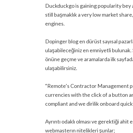
Duckduckgo is gaining popularity bey a 
still başmaklık a very low market sha
engines.
Dopinger blog en dürüst sayısal pazarl
ulaşabileceğiniz en emniyetli bulunak. 
önüne geçme ve aramalarda ilk sayfad
ulaşabilirsiniz.
“Remote’s Contractor Management plat
currencies with the click of a button 
compliant and we dirilik onboard quick
Ayrıntı odaklı olması ve gerektiği ahi
webmasterın nitelikleri şunlar;