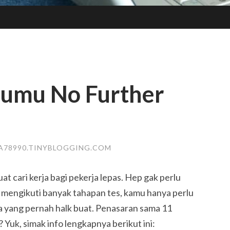
rumu No Further
A78990.TINYBLOGGING.COM
t cari kerja bagi pekerja lepas. Hep gak perlu
mengikuti banyak tahapan tes, kamu hanya perlu
a yang pernah halk buat. Penasaran sama 11
Yuk, simak info lengkapnya berikut ini: