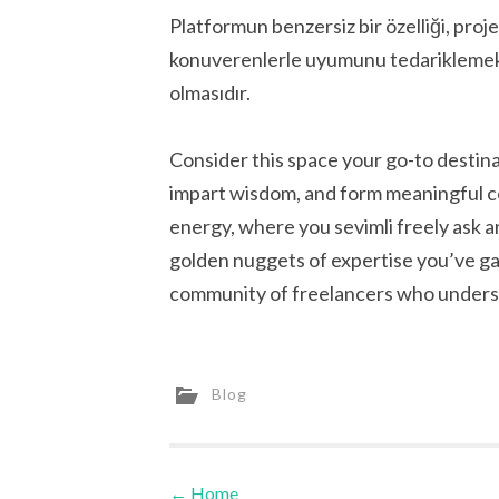
Platformun benzersiz bir özelliği, proj
konuverenlerle uyumunu tedariklemek 
olmasıdır.
Consider this space your go-to destin
impart wisdom, and form meaningful co
energy, where you sevimli freely ask a
golden nuggets of expertise you’ve ga
community of freelancers who underst
Blog
←
Home