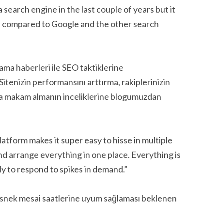
search engine in the last couple of years but it
re, compared to Google and the other search
ama haberleri ile SEO taktiklerine
Sitenizin performansını arttırma, rakiplerinizin
a makam almanın inceliklerine blogumuzdan
form makes it super easy to hisse in multiple
and arrange everything in one place. Everything is
ly to respond to spikes in demand.”
t esnek mesai saatlerine uyum sağlaması beklenen