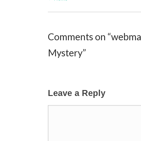
Post navigation
Comments on “webmas
Mystery”
Leave a Reply