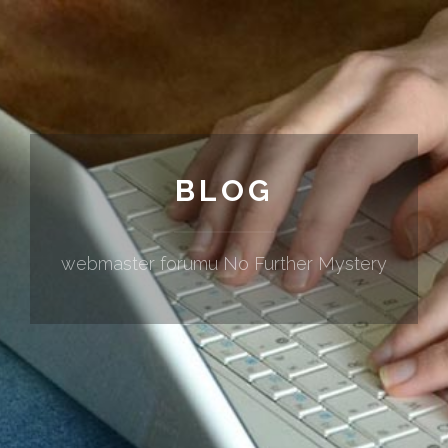
BLOG
webmaster forumu No Further Mystery