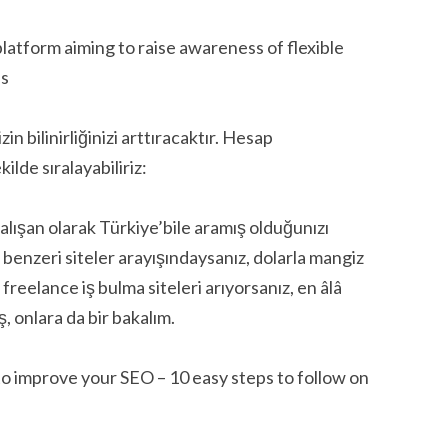
form aiming to raise awareness of flexible
ls
 bilinirliğinizi arttıracaktır. Hesap
ilde sıralayabiliriz:
çalışan olarak Türkiye’bile aramış olduğunızı
benzeri siteler arayışındaysanız, dolarla mangiz
 freelance iş bulma siteleri arıyorsanız, en âlâ
ş, onlara da bir bakalım.
 improve your SEO – 10 easy steps to follow on