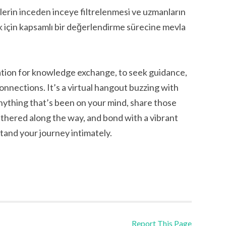
elerin inceden inceye filtrelenmesi ve uzmanların
için kapsamlı bir değerlendirme sürecine mevla
ation for knowledge exchange, to seek guidance,
nnections. It’s a virtual hangout buzzing with
nything that’s been on your mind, share those
thered along the way, and bond with a vibrant
and your journey intimately.
Report This Page